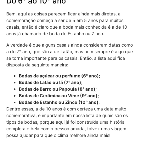
Do 6° ao 10° ano
Bem, aqui as coisas parecem ficar ainda mais diretas, a
comemoração começa a ser de 5 em 5 anos para muitos
casais, então é claro que a boda mais conhecida é a de 10
anos já chamada de boda de Estanho ou Zinco.
A verdade é que alguns casais ainda consideram datas como
a do 7° ano, que são a de Latão, mas nem sempre é algo que
se torna importante para os casais. Então, a lista aqui fica
disposta da seguinte maneira:
Bodas de açúcar ou perfume (6° ano);
Bodas de Latão ou lã (7° ano);
Bodas de Barro ou Papoula (8° ano);
Bodas de Cerâmica ou Vime (9° ano);
Bodas de Estanho ou Zinco (10° ano)
.
Dentre essas, a de 10 anos é com certeza uma data muito
comemorativa, e importante em nossa lista de quais são os
tipos de bodas, porque aqui já foi construída uma história
completa e bela com a pessoa amada, talvez uma viagem
possa ajudar para que o clima melhore ainda mais!