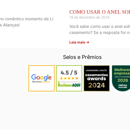
COMO USAR O ANEL SO
18 de dezembro de 2024
 no romântico momento de Lí
s Alianças!
Você sabe como usar o anel soli
casamento? Se a resposta for n
Leia mais ➜
Selos e Prêmios