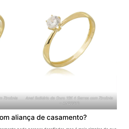
m Zircônia
Anel Solitário de Ouro 10K 4 Garras com Zircônia
– AN20310
 com aliança de casamento?