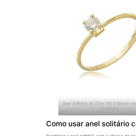
Anel Solitário de Ouro 10K 6 Garras co
– AN20311
Como usar anel solitário