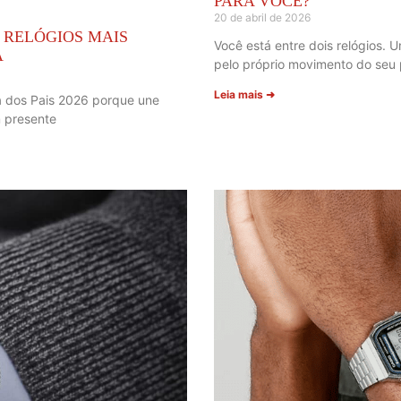
PARA VOCÊ?
20 de abril de 2026
S RELÓGIOS MAIS
Você está entre dois relógios.
A
pelo próprio movimento do seu p
Leia mais ➜
ia dos Pais 2026 porque une
m presente