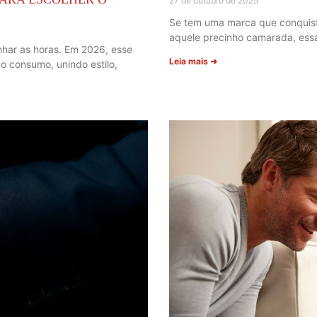
27 de outubro de 2025
Se tem uma marca que conquist
aquele precinho camarada, essa
nhar as horas. Em 2026, esse
Leia mais ➜
o consumo, unindo estilo,