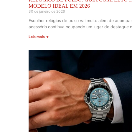
MODELO IDEAL EM 2026
30 de janeiro de 2026
Escolher relógios de pulso vai muito além de acompa
acessório continua ocupando um lugar de destaque n
Leia mais ➜