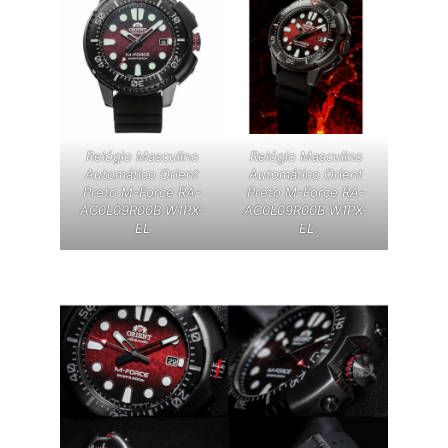
Relógio Masculino
Relógio Masculino
Automático Orient
Automático Orient
Preto M-Force RA-
Preto M-Force RA-
AC0L09R00B W1PX-
AC0L09R00B W1PX-
EL
EL