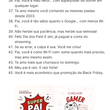
Pai, você é meu herói… com superpoder de dormir em
qualquer lugar.
Te amo mesmo você contando as mesmas piadas
desde 2003.
Pai, você é tão sábio quanto o Google… com menos Wi-
Fi.
Não herdei sua paciência, mas herdei sua teimosia!
Feliz Dia dos Pais! E sim, já paguei a conta do
streaming.
Se eu errar, a culpa é sua. Você me criou!
Pai, você é como Wi-Fi ruim: some quando mais preciso,
mas amo mesmo assim.
Te amo mais que churrasco no domingo.
Meu pai é raiz. E raiz forte!
Você é mais econômico que promoção de Black Friday.