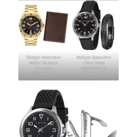
Relógio Masculino
Relógio Masculino
Militar Technos
Lince Prata
Dourado
MRPM001L46
2115NBR/K1A
K0BHP2PX