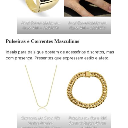
Anel Comendador em
Anel Comendador em
Ouro 18K – AN13721
Ouro 18K – AN13721
Pulseiras e Correntes Masculinas
Ideais para pais que gostam de acessórios discretos, mas
com presença. Presentes que expressam estilo e afeto.
Corrente de Ouro 10k
Pulseira em Ouro 18K
Malha Grumet
Grumet Dupla 20 cm