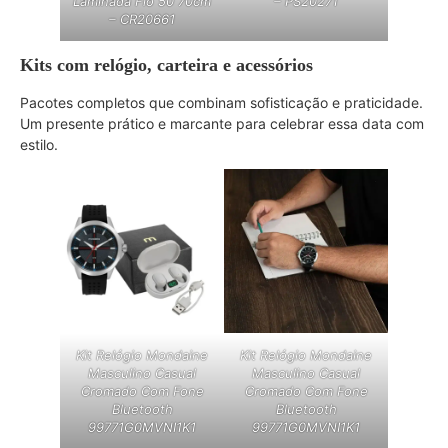
Laminada Fio 50 70cm
– PS20271
– CR20661
Kits com relógio, carteira e acessórios
Pacotes completos que combinam sofisticação e praticidade.
Um presente prático e marcante para celebrar essa data com
estilo.
Kit Relógio Mondaine
Kit Relógio Mondaine
Masculino Casual
Masculino Casual
Cromado Com Fone
Cromado Com Fone
Bluetooth
Bluetooth
99771G0MVNI1K1
99771G0MVNI1K1