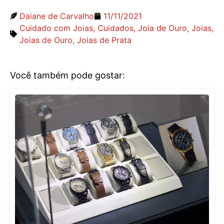
Daiane de Carvalho
11/11/2021
Cuidado com Joias
,
Cuidados
,
Joia de Ouro
,
Joias
,
Joias de Ouro
,
Joias de Prata
Você também pode gostar: