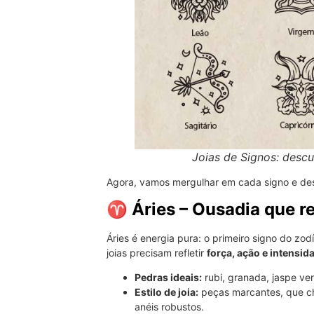
Joias de Signos: descu
Agora, vamos mergulhar em cada signo e des
♈ Áries – Ousadia que r
Áries é energia pura: o primeiro signo do zo
joias precisam refletir
força, ação e intensid
Pedras ideais:
rubi, granada, jaspe ve
Estilo de joia:
peças marcantes, que ch
anéis robustos.