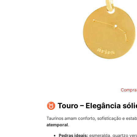
Comprar
♉ Touro – Elegância sóli
Taurinos amam conforto, sofisticação e estabi
atemporal
.
Pedras ideais:
esmeralda, quartzo verd