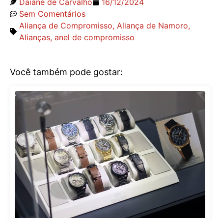
Daiane de Carvalho
16/12/2024
Sem Comentários
Aliança de Compromisso
,
Aliança de Namoro
,
Alianças
,
anel de compromisso
Você também pode gostar: