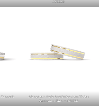
AS0059
e Banhado
Aliança em Prata Anatômica com Filetes
Banhado a Ouro – AS1790