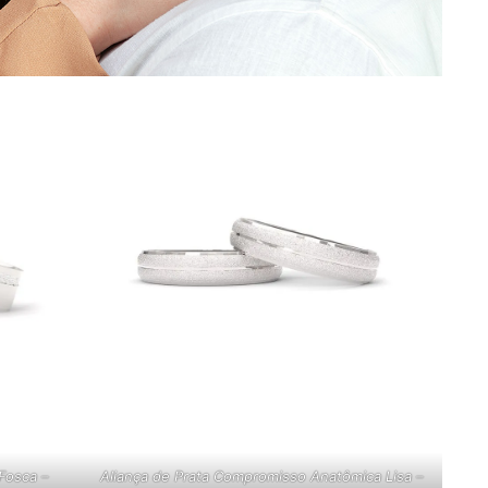
Fosca –
Aliança de Prata Compromisso Anatômica Lisa –