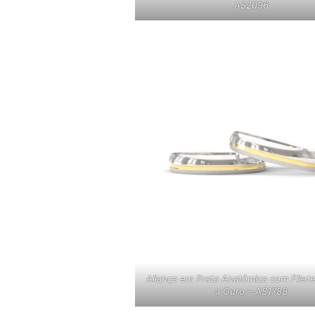
AS2096
Aliança em Prata Anatômica com Filet
a Ouro – AS1788