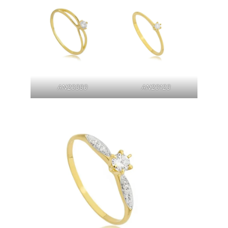
AN20380
AN20123