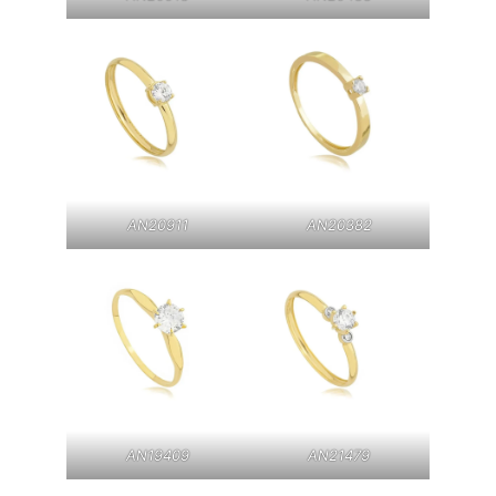
AN20911
AN20382
AN19409
AN21479