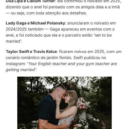
Dua Lipa e Callum Turner
: ela confirmou o noivado em 2025,
dizendo que o anel foi pensado com os amigos dela e a irmã
— ou seja, com toda atenção aos detalhes.
Lady Gaga e Michael Polansky
: anunciaram o noivado em
2024/2025 também — Gaga apareceu em eventos com o
anel, e foi noticiado que ela e o parceiro estão “set to be
married”.
Taylor Swift e Travis Kelce
: ficaram noivos em 2025, com um
cenário romântico de jardim florido. Swift publicou no
Instagram: “
Your English teacher and your gym teacher are
getting married
”.