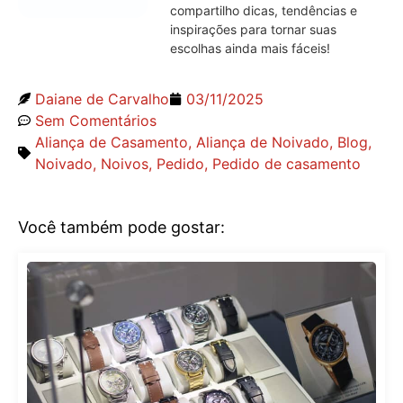
compartilho dicas, tendências e
inspirações para tornar suas
escolhas ainda mais fáceis!
Daiane de Carvalho
03/11/2025
Sem Comentários
Aliança de Casamento
,
Aliança de Noivado
,
Blog
,
Noivado
,
Noivos
,
Pedido
,
Pedido de casamento
Você também pode gostar: