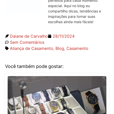
perfeitos para cada momento
especial. Aqui no blog eu
compartilho dicas, tendências e
inspirações para tornar suas
escolhas ainda mais fáceis!
Daiane de Carvalho
28/11/2024
Sem Comentários
Aliança de Casamento
,
Blog
,
Casamento
Você também pode gostar: