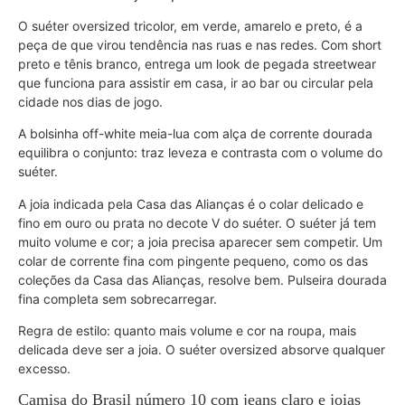
O suéter oversized tricolor, em verde, amarelo e preto, é a
peça de que virou tendência nas ruas e nas redes. Com short
preto e tênis branco, entrega um look de pegada streetwear
que funciona para assistir em casa, ir ao bar ou circular pela
cidade nos dias de jogo.
A bolsinha off-white meia-lua com alça de corrente dourada
equilibra o conjunto: traz leveza e contrasta com o volume do
suéter.
A joia indicada pela Casa das Alianças é o colar delicado e
fino em ouro ou prata no decote V do suéter. O suéter já tem
muito volume e cor; a joia precisa aparecer sem competir. Um
colar de corrente fina com pingente pequeno, como os das
coleções da Casa das Alianças, resolve bem. Pulseira dourada
fina completa sem sobrecarregar.
Regra de estilo: quanto mais volume e cor na roupa, mais
delicada deve ser a joia. O suéter oversized absorve qualquer
excesso.
Camisa do Brasil número 10 com jeans claro e joias