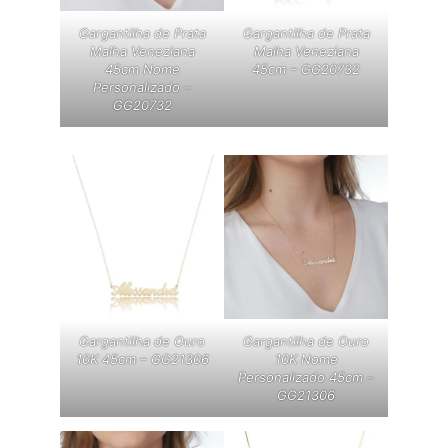
Gargantilha de Prata
Gargantilha de Prata
Malha Veneziana
Malha Veneziana
45cm Nome
45cm – GG20732
Personalizado –
GG20732
Gargantilha de Ouro
Gargantilha de Ouro
10K 45cm – GG21306
10K Nome
Personalizado 45cm –
GG21306