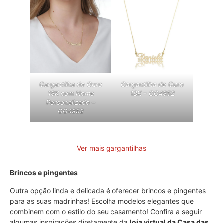
Gargantilha de Ouro
Gargantilha de Ouro
18K com Nome
18K – GG4852
Personalizado –
GG4852
Ver mais gargantilhas
Brincos e pingentes
Outra opção linda e delicada é oferecer brincos e pingentes
para as suas madrinhas! Escolha modelos elegantes que
combinem com o estilo do seu casamento! Confira a seguir
algumas inspirações diretamente da
loja virtual da Casa das