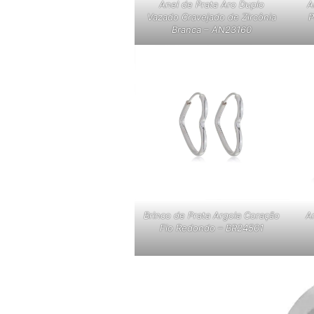
Anel de Prata Aro Duplo
A
Vazado Cravejado de Zircônia
P
Branca – AN23160
Brinco de Prata Argola Coração
A
Fio Redondo – BR24501