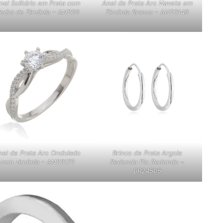
nel Solitário em Prata com
Anel de Prata Aro Navete em
edra de Zircônia – AN200
Zircônia Branca – AN23148
nel de Prata Aro Ondulado
Brinco de Prata Argola
com zircônia – AN23172
Redonda Fio Redondo –
BR24505