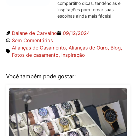
compartilho dicas, tendências e
inspirações para tornar suas
escolhas ainda mais fáceis!
Daiane de Carvalho
09/12/2024
Sem Comentários
Alianças de Casamento
,
Alianças de Ouro
,
Blog
,
Fotos de casamento
,
Inspiração
Você também pode gostar: