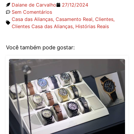
Daiane de Carvalho
27/12/2024
Sem Comentários
Casa das Alianças
,
Casamento Real
,
Clientes
,
Clientes Casa das Alianças
,
Histórias Reais
Você também pode gostar: