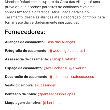
Márcia e Rafael com o suporte da Casa das Alianças é uma
prova de que escolher parceiros de confiança e valores
sólidos faz toda a diferença. Afinal, cada detalhe do
casamento, desde as alianças até a decoração, contribui para
tornar esse dia verdadeiramente inesquecível.
Fornecedores:
Alianças de casamento
:
Casa das Alianças
Fotografia de casamento
:
@weddingstudiobrasil
Assessoria de casamento
:
@anapaulatabet
Espaço de casamento
:
@weluccisansu
@a.welucci
Decoração de casamento
:
@edsonmoralesdecoracoes
Vestido de noiva
:
@lucasanderi
Penteado da noiva
:
@penteadossonialopes
Maquiagem da noiva
:
@lilian_berzin