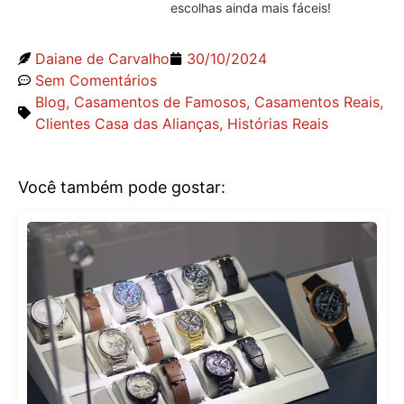
escolhas ainda mais fáceis!
Daiane de Carvalho
30/10/2024
Sem Comentários
Blog
,
Casamentos de Famosos
,
Casamentos Reais
,
Clientes Casa das Alianças
,
Histórias Reais
Você também pode gostar: