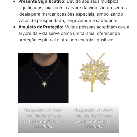
Presente Significativo:
Devido aos seus múltiplos
significados, joias com a árvore da vida são presentes
ideais para marcar ocasiões especiais, simbolizando
votos de prosperidade, longevidade e sabedoria.
Amuleto de Proteção:
Muitas pessoas acreditam que a
árvore da vida serve como um talismã, oferecendo
proteção espiritual e atraindo energias positivas.
Gargantilha de Prata
Gargantilha de Prata
com Banho Árvore
com Banho Árvore
com Navete Branco –
com Navete Branco –
GG19994
GG19994