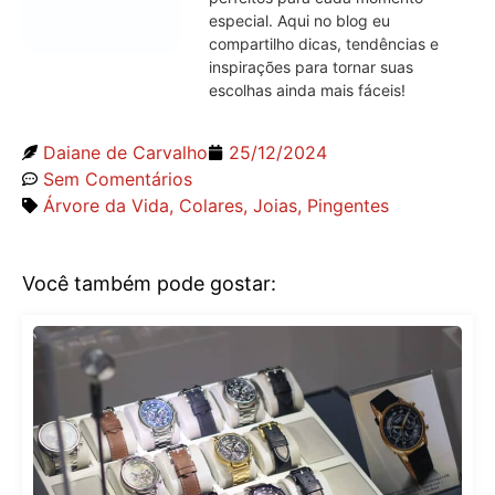
especial. Aqui no blog eu
compartilho dicas, tendências e
inspirações para tornar suas
escolhas ainda mais fáceis!
Daiane de Carvalho
25/12/2024
Sem Comentários
Árvore da Vida
,
Colares
,
Joias
,
Pingentes
Você também pode gostar: