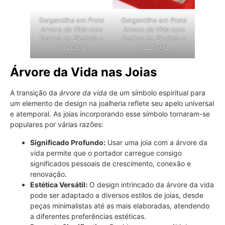
Gargantilha em Prata
Gargantilha em Prata
Arvore da Vida com
Arvore da Vida com
Pedras de Zircônia –
Pedras de Zircônia –
GG20972
GG20972
Árvore da Vida nas Joias
A transição da
árvore da vida
de um símbolo espiritual para
um elemento de design na joalheria reflete seu apelo universal
e atemporal. As joias incorporando esse símbolo tornaram-se
populares por várias razões:
Significado Profundo:
Usar uma joia com a árvore da
vida permite que o portador carregue consigo
significados pessoais de crescimento, conexão e
renovação.
Estética Versátil:
O design intrincado da árvore da vida
pode ser adaptado a diversos estilos de joias, desde
peças minimalistas até as mais elaboradas, atendendo
a diferentes preferências estéticas.