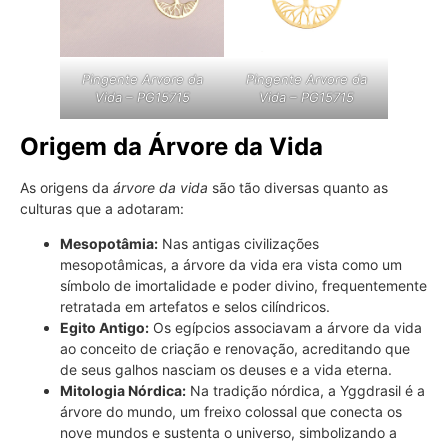
Pingente Arvore da
Pingente Arvore da
Vida – PG15715
Vida – PG15715
Origem da Árvore da Vida
As origens da
árvore da vida
são tão diversas quanto as
culturas que a adotaram:
Mesopotâmia:
Nas antigas civilizações
mesopotâmicas, a árvore da vida era vista como um
símbolo de imortalidade e poder divino, frequentemente
retratada em artefatos e selos cilíndricos.
Egito Antigo:
Os egípcios associavam a árvore da vida
ao conceito de criação e renovação, acreditando que
de seus galhos nasciam os deuses e a vida eterna.
Mitologia Nórdica:
Na tradição nórdica, a Yggdrasil é a
árvore do mundo, um freixo colossal que conecta os
nove mundos e sustenta o universo, simbolizando a