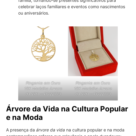
família, tornando-se presentes significativos para
celebrar laços familiares e eventos como nascimentos
ou aniversários.
Pingente em Ouro
Pingente em Ouro
18K Medalha Arvore
18K Medalha Arvore
da Vida – PG22779
da Vida – PG22779
Árvore da Vida na Cultura Popular
e na Moda
A presença da
árvore da vida
na cultura popular e na moda