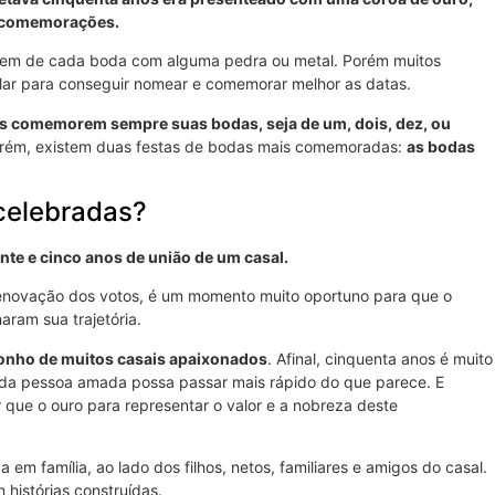
s comemorações.
rigem de cada boda com alguma pedra ou metal. Porém muitos
ular para conseguir nomear e comemorar melhor as datas.
is comemorem sempre suas bodas, seja de um, dois, dez, ou
orém, existem duas festas de bodas mais comemoradas:
as bodas
celebradas?
te e cinco anos de união de um casal.
 renovação dos votos, é um momento muito oportuno para que o
ram sua trajetória.
sonho de muitos casais apaixonados
. Afinal, cinquenta anos é muito
 da pessoa amada possa passar mais rápido do que parece. E
 que o ouro para representar o valor e a nobreza deste
m família, ao lado dos filhos, netos, familiares e amigos do casal.
histórias construídas.