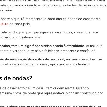
presenta as bodas de casamento mudam sua representação. Podem
 mês de namoro quando é comemorado as bodas de beijinho, até os
lgueiro.
l sobre o que irá representar a cada ano as bodas de casamento.
ultura
de cada país.
 prata ou do que quer que sejam as suas bodas, comemorar é só
do vivido com intensidade.
 bodas, tem um significado relacionado à eternidade.
Afinal, que
tante e verdadeiro se não a felicidade crescente e contínua?
ção da renovação dos votos de um casal, os mesmos votos que
gnificativo e bonito que um casal, após tantos anos tenham
as de bodas?
ios de casamento de um casal, tem origem alemã. Quando
iam uma coroa de prata que representava o tinham construído por
tava cinquenta anos era presenteado com uma coroa de ouro,