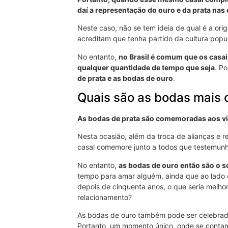
daí a representação do ouro e da prata na
Neste caso, não se tem ideia de qual é a o
acreditam que tenha partido da cultura pop
No entanto,
no Brasil é comum que os casa
qualquer quantidade de tempo que seja
. P
de prata e as bodas de ouro
.
Quais são as bodas mais 
As bodas de prata são comemoradas aos vin
Nesta ocasião, além da troca de alianças e
casal comemore junto a todos que testemunha
No entanto,
as bodas de ouro então são o 
tempo para amar alguém, ainda que ao lado
depois de cinquenta anos, o que seria melhor
relacionamento?
As bodas de ouro também pode ser celebrada e
Portanto, um momento único, onde se contam 