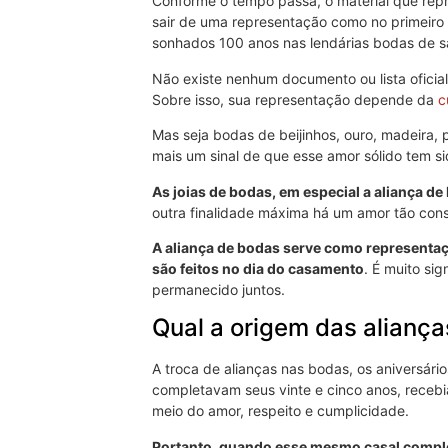
Conforme o tempo passa, o material que re
sair de uma representação como no primeiro
sonhados 100 anos nas lendárias bodas de sa
Não existe nenhum documento ou lista oficia
Sobre isso, sua representação depende da
c
Mas seja bodas de beijinhos, ouro, madeira,
mais um sinal de que esse amor sólido tem si
As joias de bodas, em especial a aliança de
outra finalidade máxima há um amor tão cons
A aliança de bodas serve como representa
são feitos no dia do casamento
. É muito si
permanecido juntos.
Qual a origem das alianç
A troca de alianças nas bodas, os aniversár
completavam seus vinte e cinco anos, receb
meio do amor, respeito e cumplicidade.
Portanto, quando esse mesmo casal comple