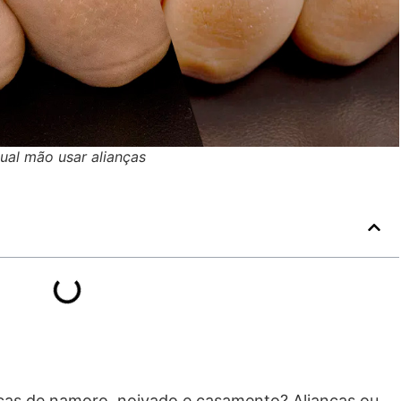
ual mão usar alianças
nças de namoro, noivado e casamento? Alianças ou