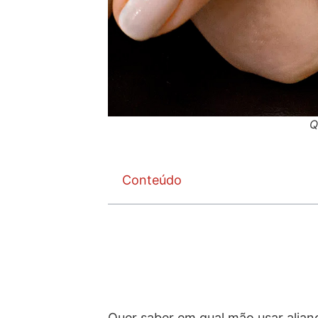
Q
Conteúdo
Quer saber em qual mão usar alia