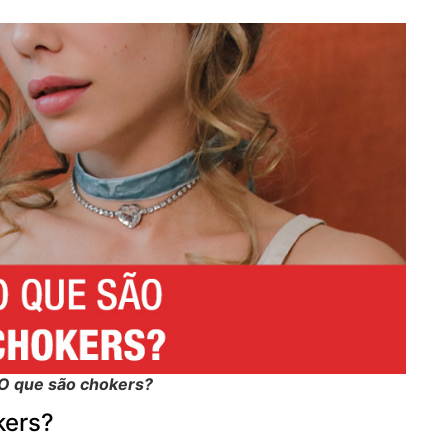
O que são chokers?
kers?