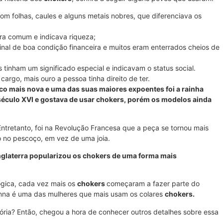
com folhas, caules e alguns metais nobres, que diferenciava os
 era comum e indicava riqueza;
sinal de boa condição financeira e muitos eram enterrados cheios de
as tinham um significado especial e indicavam o status social.
argo, mais ouro a pessoa tinha direito de ter.
uco mais nova e uma das suas maiores expoentes foi a rainha
 século XVI e gostava de usar chokers, porém os modelos ainda
 Entretanto, foi na Revolução Francesa que a peça se tornou mais
 no pescoço, em vez de uma joia.
 Inglaterra popularizou os chokers de uma forma mais
ógica, cada vez mais os
chokers
começaram a fazer parte do
hanna é uma das mulheres que mais usam os colares
chokers.
tória? Então, chegou a hora de conhecer outros detalhes sobre essa