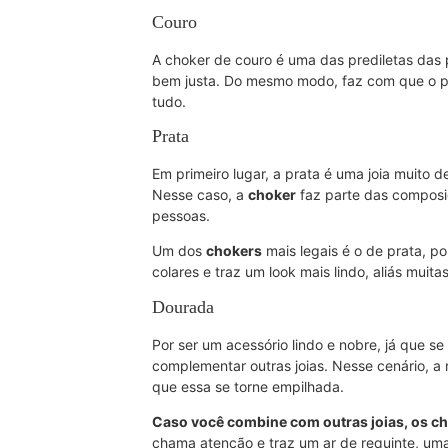
Couro
A choker de couro é uma das prediletas das 
bem justa. Do mesmo modo, faz com que o 
tudo.
Prata
Em primeiro lugar, a prata é uma joia muito d
Nesse caso, a
choker
faz parte das composiç
pessoas.
Um dos
chokers
mais legais é o de prata, p
colares e traz um look mais lindo, aliás mui
Dourada
Por ser um acessório lindo e nobre, já que se
complementar outras joias. Nesse cenário, a
que essa se torne empilhada.
Caso você combine com outras joias, os c
chama atenção e traz um ar de requinte, uma