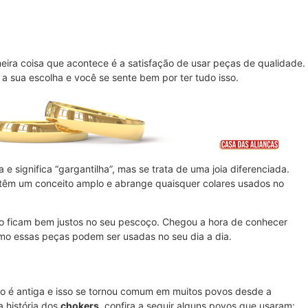
meira coisa que acontece é a satisfação de usar peças de qualidade.
 sua escolha e você se sente bem por ter tudo isso.
a e significa “gargantilha”, mas se trata de uma joia diferenciada.
m têm um conceito amplo e abrange quaisquer colares usados no
so ficam bem justos no seu pescoço. Chegou a hora de conhecer
mo essas peças podem ser usadas no seu dia a dia.
no é antiga e isso se tornou comum em muitos povos desde a
 história dos
chokers
, confira a seguir alguns povos que usaram: