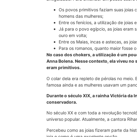
Os povos primitivos faziam suas joias 
homens das mulheres;
Entre os fenícios, a utilização de joias
Já para o povo egípcio, as joias eram 
ouro em volta;
Entre os Maias, incas e astecas, as joi
Para os romanos, quanto maior fosse o c
No caso dos chokers, a utilização é um po
Anna Bolena. Nesse contexto, ela viveu no
eram primitivos.
O colar dela era repleto de pérolas no meio.
famosa ainda e as mulheres usavam um pano
Durante o século XIX, a rainha Victória da
conservadora.
No século XX e com toda a revolução tecnol
universo popular. Atualmente, a cantora Ri
Percebeu como as joias fizeram parte da his
joia e como é uma excelente opção.